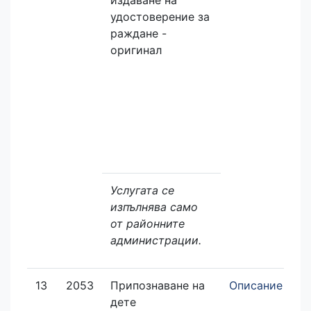
издаване на
удостоверение за
раждане -
оригинал
Услугата се
изпълнява само
от районните
администрации.
13
2053
Припознаване на
Описание
Не
дете