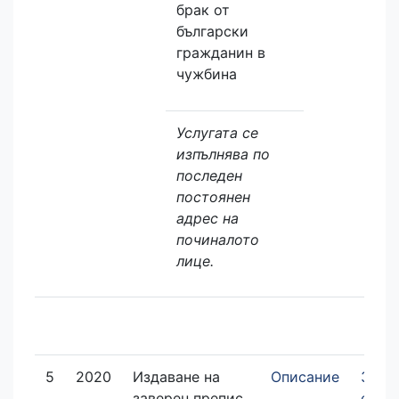
брак от
български
гражданин в
чужбина
Услугата се
изпълнява по
последен
постоянен
адрес на
починалото
лице.
5
2020
Издаване на
Описание
Заяв
заверен препис
елек