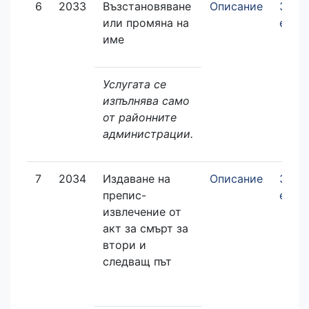
6
2033
Възстановяване
Описание
Заяв
или промяна на
елек
име
Услугата се
изпълнява само
от районните
администрации.
7
2034
Издаване на
Описание
Заяв
препис-
елек
извлечение от
акт за смърт за
втори и
следващ път