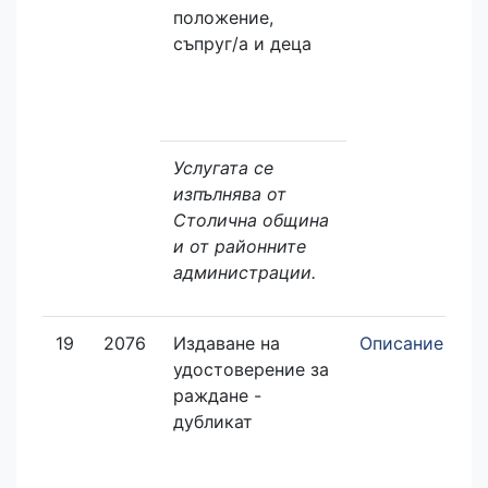
положение,
съпруг/а и деца
Услугата се
изпълнява от
Столична община
и от районните
администрации.
19
2076
Издаване на
Описание
З
удостоверение за
е
раждане -
дубликат