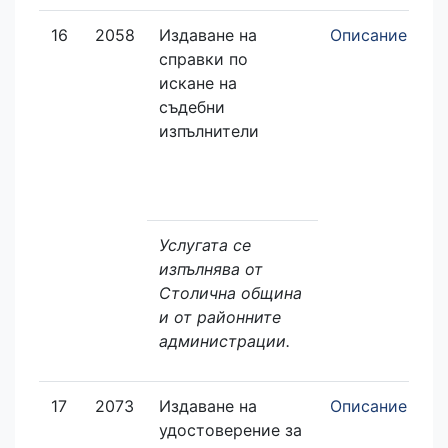
16
2058
Издаване на
Описание
З
справки по
е
искане на
съдебни
изпълнители
Услугата се
изпълнява от
Столична община
и от районните
администрации.
17
2073
Издаване на
Описание
З
удостоверение за
е