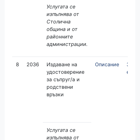
Услугата се
изпълнява от
Столична
община и от
районните
администрации.
8
2036
Издаване на
Описание
Заяв
удостоверение
елек
за съпруг/а и
родствени
връзки
Услугата се
изпълнява от