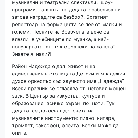
музикални и театрални спектакли, шоу-
програми. Талантът на децата е забелязан и
затова наградите са безброй. Богатият
репертоар на формацията се пее от малки и
големи. Песните на Врабчетата вече са
влезли в учебниците по музика, а най-
популярната от тях е „Бански на лалета“.
Знаете я, нали?!
Район Надежда е дал живот и на
единствения в столицата Детски и младежки
духов оркестър със звучното име „Надежда”.
Всеки празник се огласява от неговия мощен
звук. В Център за изкуства, култура и
образование всичко върви по ноти. Тук
децата се докосват до света на
музикалните инструменти: пиано, китара,
тромпет, саксофон, флейта. Всеки може да
опита.