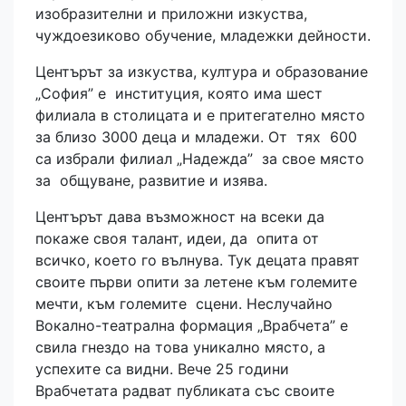
изобразителни и приложни изкуства,
чуждоезиково обучение, младежки дейности.
Центърът за изкуства, култура и образование
„София” е институция, която има шест
филиала в столицата и е притегателно място
за близо 3000 деца и младежи. От тях 600
са избрали филиал „Надежда” за свое място
за общуване, развитие и изява.
Центърът дава възможност на всеки да
покаже своя талант, идеи, да опита от
всичко, което го вълнува. Тук децата правят
своите първи опити за летене към големите
мечти, към големите сцени. Неслучайно
Вокално-театрална формация „Врабчета” е
свила гнездо на това уникално място, а
успехите са видни. Вече 25 години
Врабчетата радват публиката със своите