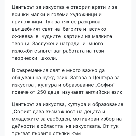
Центърът за изкуства е отворил врати и за
всички малки и големи художници и
приложници. Тук за тях се разкрива
вълшебният свят на багрите и всичко
оживява в чудните картини на малките
творци. Заслужени награди и много
изложби съпътстват работата на тези
творчески школи.
В съвременния свят е много важно да
общуваш на чужд език. Затова в Центъра за
изкуства , култура и образование „София“
повече от 250 деца изучават английски език.
Центърът за изкуства, култура и образование
„София” дава възможност на децата и
младежите за свободен, мотивиран избор на
дейности в областта на изкуствата. От тук
тръгват първите стъпки към