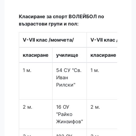
Класиране за спорт ВОЛЕЙБОЛ по
възрастови групи и пол:
V-VII клас /момчета/
V-VII клас /момич
класиране
училище
класиране
учи
1 м.
54 СУ "Св.
1 м.
63 О
Иван
"Хри
Рилски"
Боте
2 м.
16 ОУ
2 м.
102 
"Райко
"Пан
Жинзифов"
Воло