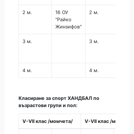
2 м.
16 ОУ
2 м.
101 
"Райко
"Бач
Жинзифов"
Киро
3 м.
3 м.
16 О
"Рай
Жинз
4 м.
4 м.
Класиране за спорт ХАНДБАЛ по
възрастови групи и пол:
V-VII клас /момчета/
V-VII клас /момичет