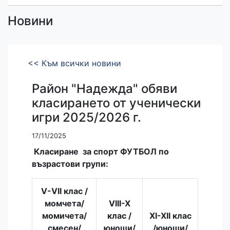
Новини
<< Към всички новини
Район "Надежда" обяви
класирането от ученически
игри 2025/2026 г.
17/11/2025
Класиране за спорт ФУТБОЛ по
възрастови групи:
V-VII клас /
момчета/
VIII-X
момичета/
клас /
XI-XII клас
смесен/
юноши/
/юноши/