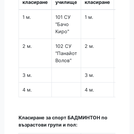
класиране
училище
класиране
учили
1 м.
101 СУ
1 м.
"Бачо
Киро"
2 м.
102 СУ
2 м.
"Панайот
Волов"
3 м.
3 м.
4 м.
4 м.
Класиране за спорт БАДМИНТОН по
възрастови групи и пол: