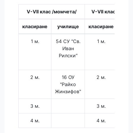
V-VII клас /момчета/
V-VII клас /моми
класиране
училище
класиране
учи
1 м.
54 СУ "Св.
1 м.
16
Иван
"Р
Рилски"
Жинз
2 м.
16 ОУ
2 м.
"Райко
Жинзифов"
3 м.
3 м.
4 м.
4 м.