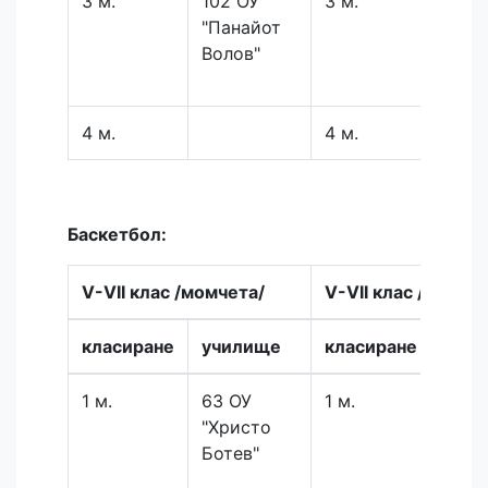
3 м.
102 ОУ
3 м.
54 С
"Панайот
"Св.
Волов"
Иван
Рилс
4 м.
4 м.
Баскетбол:
V-VII клас /момчета/
V-VII клас /момич
класиране
училище
класиране
учи
1 м.
63 ОУ
1 м.
54 С
"Христо
Иван
Ботев"
Рилс