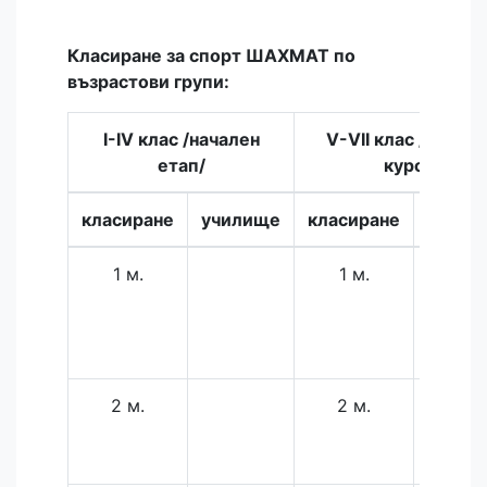
Класиране за спорт ШАХМАТ по
възрастови групи:
I-IV клас /начален
V-VII клас /среде
етап/
курс/
класиране
училище
класиране
учили
1 м.
1 м.
54 С
"Св.
Ива
Рилск
2 м.
2 м.
102 О
"Панай
Волов