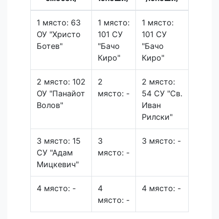
1 място: 63
1 място:
1 място:
ОУ "Христо
101 СУ
101 СУ
Ботев"
"Бачо
"Бачо
Киро"
Киро"
2 място: 102
2
2 място:
ОУ "Панайот
място: -
54 СУ "Св.
Волов"
Иван
Рилски"
3 място: 15
3
3 място: -
СУ "Адам
място: -
Мицкевич"
4 място: -
4
4 място: -
място: -