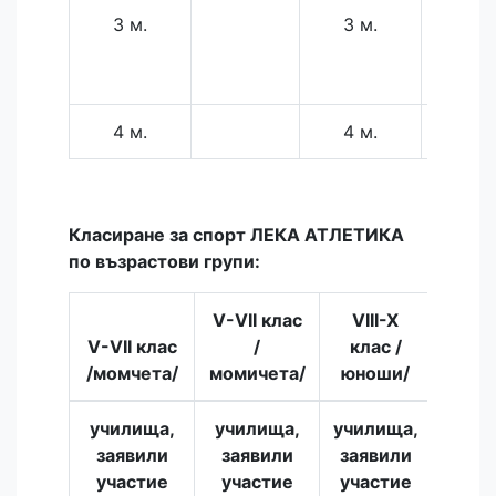
3 м.
3 м.
101 С
"Бач
Киро
4 м.
4 м.
Класиране за спорт ЛЕКА АТЛЕТИКА
по възрастови групи:
V-VII клас
VIII-X
VIII
V-VII клас
/
клас /
клас
/момчета/
момичета/
юноши/
дево
училища,
училища,
училища,
учил
заявили
заявили
заявили
заяв
участие
участие
участие
учас