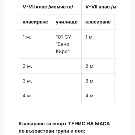
V-VII клас /момчета/
V-VII клас /момичет
класиране
училище
класиране
учили
1 м.
101 СУ
1 м.
101 СУ
"Бачо
"Бачо
Киро"
Киро"
2 м.
2 м.
3 м.
3 м.
4 м.
4 м.
Класиране за спорт ТЕНИС НА МАСА
по възрастови групи и пол: