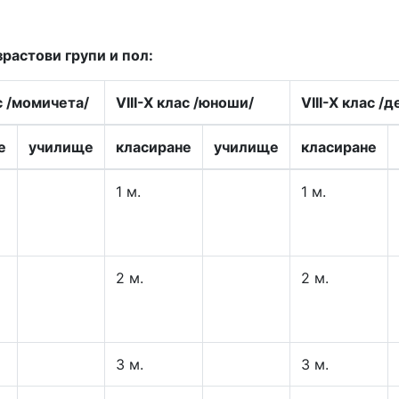
растови групи и пол:
с /момичета/
VIII-X клас /юноши/
VIII-X клас /
е
училище
класиране
училище
класиране
1 м.
1 м.
2 м.
2 м.
3 м.
3 м.