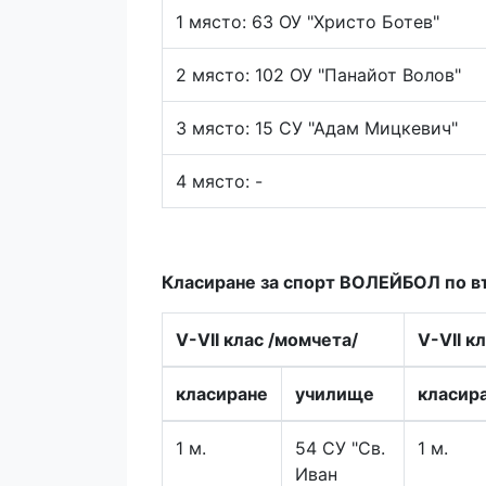
1 място: 63 ОУ "Христо Ботев"
2 място: 102 ОУ "Панайот Волов"
3 място: 15 СУ "Адам Мицкевич"
4 място: -
Класиране за спорт ВОЛЕЙБОЛ по въ
V-VII клас /момчета/
V-VII к
класиране
училище
класир
1 м.
54 СУ "Св.
1 м.
Иван