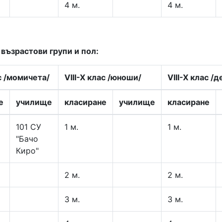
4 м.
4 м.
ъзрастови групи и пол:
с /момичета/
VIII-X клас /юноши/
VIII-X клас /
е
училище
класиране
училище
класиране
101 СУ
1 м.
1 м.
"Бачо
Киро"
2 м.
2 м.
3 м.
3 м.