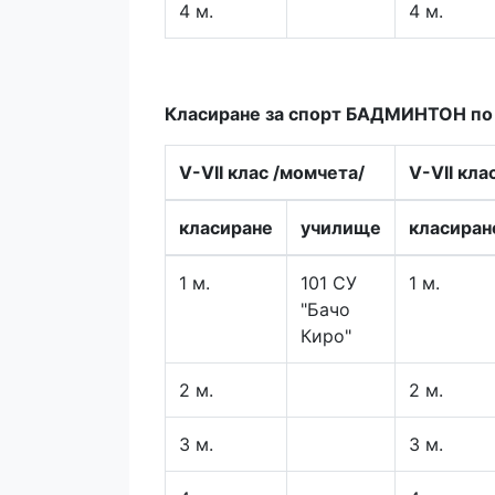
4 м.
4 м.
Класиране за спорт БАДМИНТОН по в
V-VII клас /момчета/
V-VII кла
класиране
училище
класиран
1 м.
101 СУ
1 м.
"Бачо
Киро"
2 м.
2 м.
3 м.
3 м.