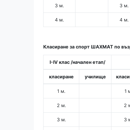
3 м.
3 м.
4 м.
4 м.
Класиране за спорт ШАХМАТ по въз
I-IV клас /начален етап/
класиране
училище
класи
1 м.
1 
2 м.
2 
3 м.
3 