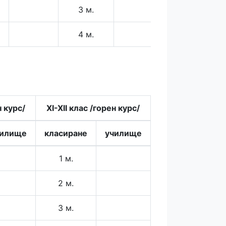
3 м.
3 м.
4 м.
4 м.
н курс/
XI-XII клас /горен курс/
чилище
класиране
училище
1 м.
2 м.
3 м.