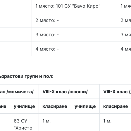
1 място: 101 СУ "Бачо Киро"
1 мя
2 място: -
2 мя
3 място: -
3 мя
4 място: -
4 мя
зрастови групи и пол:
лас /момичета/
VIII-X клас /юноши/
VIII-X клас
ане
училище
класиране
училище
класиране
63 ОУ
1 м.
1 м.
"Христо