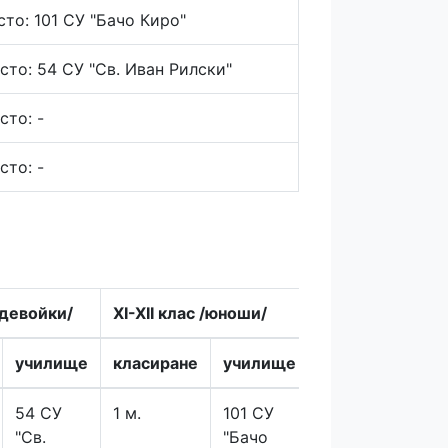
сто: 101 СУ "Бачо Киро"
сто: 54 СУ "Св. Иван Рилски"
сто: -
сто: -
 /девойки/
XI-XII клас /юноши/
XI-XII клас /д
училище
класиране
училище
класиране
54 СУ
1 м.
101 СУ
1 м.
"Св.
"Бачо