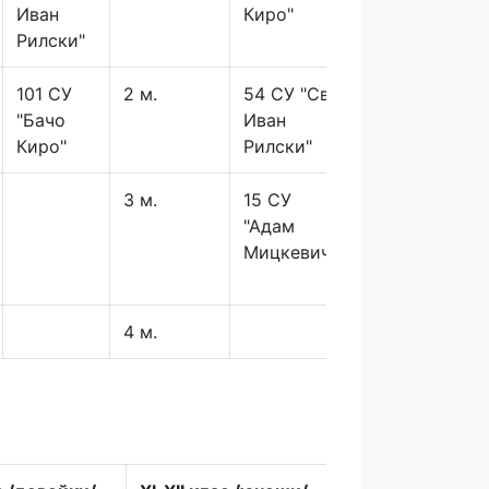
Иван
Киро"
Рилски"
101 СУ
2 м.
54 СУ "Св.
2 м.
"Бачо
Иван
Киро"
Рилски"
3 м.
15 СУ
3 м.
"Адам
Мицкевич"
4 м.
4 м.