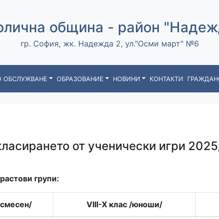
олична община - район "Надеж
гр. София, жк. Надежда 2, ул."Осми март" №6
 ОБСЛУЖВАНЕ
ОБРАЗОВАНИЕ
НОВИНИ
КОНТАКТИ
ГРАЖДАН
ласирането от ученически игри 2025/
растови групи:
/смесен/
VIII-X клас /юноши/