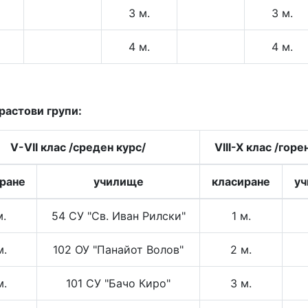
3 м.
3 м.
4 м.
4 м.
растови групи:
V-VII клас /среден курс/
VIII-X клас /горе
ране
училище
класиране
у
м.
54 СУ "Св. Иван Рилски"
1 м.
м.
102 ОУ "Панайот Волов"
2 м.
м.
101 СУ "Бачо Киро"
3 м.