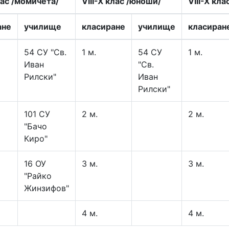
лас /момичета/
VIII-X клас /юноши/
VIII-X кла
ане
училище
класиране
училище
класиран
54 СУ "Св.
1 м.
54 СУ
1 м.
Иван
"Св.
Рилски"
Иван
Рилски"
101 СУ
2 м.
2 м.
"Бачо
Киро"
16 ОУ
3 м.
3 м.
"Райко
Жинзифов"
4 м.
4 м.