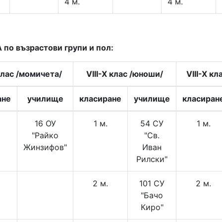
4 м.
4 м.
по възрастови групи и пол:
клас /момичета/
VIII-X клас /юноши/
VIII-X кл
ане
училище
класиране
училище
класиран
16 ОУ
1 м.
54 СУ
1 м.
"Райко
"Св.
Жинзифов"
Иван
Рилски"
2 м.
101 СУ
2 м.
"Бачо
Киро"