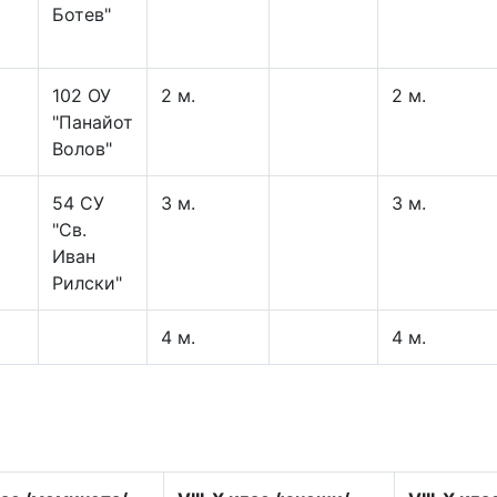
Ботев"
102 ОУ
2 м.
2 м.
"Панайот
Волов"
54 СУ
3 м.
3 м.
"Св.
Иван
Рилски"
4 м.
4 м.