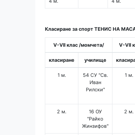
4 м.
4 м.
Класиране за спорт ТЕНИС НА МАСА 
V-VII клас /момчета/
V-VII 
класиране
училище
класир
1 м.
54 СУ "Св.
1 м.
Иван
Рилски"
2 м.
16 ОУ
2 м.
"Райко
Жинзифов"