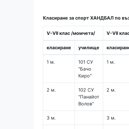
Класиране за спорт ХАНДБАЛ по въз
V-VII клас /момчета/
V-VII кла
класиране
училище
класиран
1 м.
101 СУ
1 м.
"Бачо
Киро"
2 м.
102 СУ
2 м.
"Панайот
Волов"
3 м.
3 м.