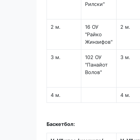
Рилски"
2 м.
16 ОУ
2 м.
"Райко
Жинзифов"
3 м.
102 ОУ
3 м.
"Панайот
Волов"
4 м.
4 м.
Баскетбол: