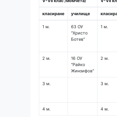
V-VII клас /момчета/
V-VII к
класиране
училище
класир
1 м.
63 ОУ
1 м.
"Христо
Ботев"
2 м.
16 ОУ
2 м.
"Райко
Жинзифов"
3 м.
3 м.
4 м.
4 м.