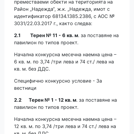
преместваеми обекти на територията на
Район „Надежда“, ж.к. „Надежда, имот с
идентификатор 68134.1385.2386, с АОС №
3031/22.03.2017 г., както следва:
2.1 Терен № 11 - 6 кв. м
. за поставяне на
павилион по типов проект.
Начална конкурсна месечна наемна цена –
6 кв. м. по 3,74 /три лева и 74 ст./ лева на
кв. м. без ДДС.
Специфично конкурсно условие - За
вестници
2.2 Терен № 1 - 12 кв. м
. за поставяне на
павилион по типов проект.
Начална конкурсна месечна наемна цена –
12 кв. м. по 3,74 /три лева и 74 ст./ лева на
кв. м. без ДДС.