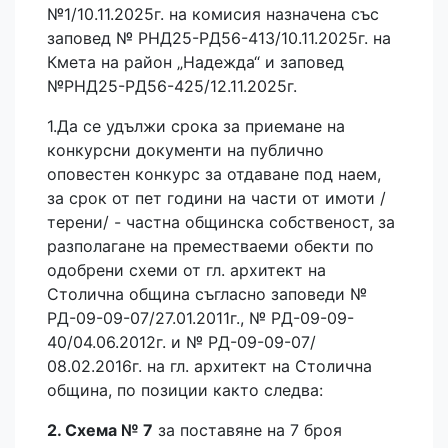
№1/10.11.2025г. на комисия назначена със
заповед № РНД25-РД56-413/10.11.2025г. на
Кмета на район „Надежда“ и заповед
№РНД25-РД56-425/12.11.2025г.
1.Да се удължи срока за приемане на
конкурсни документи на публично
оповестен конкурс за отдаване под наем,
за срок от пет години на части от имоти /
терени/ - частна общинска собственост, за
разполагане на преместваеми обекти по
одобрени схеми от гл. архитект на
Столична община съгласно заповеди №
РД-09-09-07/27.01.2011г., № РД-09-09-
40/04.06.2012г. и № РД-09-09-07/
08.02.2016г. на гл. архитект на Столична
община, по позиции както следва:
2. Схема № 7
за поставяне на 7 броя