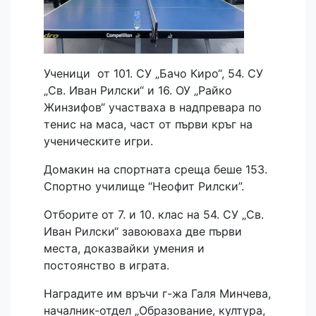
Ученици от 101. СУ „Бачо Киро“, 54. СУ
„Св. Иван Рилски“ и 16. ОУ „Райко
Жинзифов“ участваха в надпревара по
тенис на маса, част от първи кръг на
ученическите игри.
Домакин на спортната среща беше 153.
Спортно училище “Неофит Рилски”.
Отборите от 7. и 10. клас на 54. СУ „Св.
Иван Рилски“ завоюваха две първи
места, доказвайки умения и
постоянство в играта.
Наградите им връчи г-жа Галя Минчева,
началник-отдел „Образование, култура,