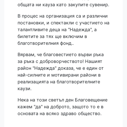
общата ни кауза като закупите сувенир.
В процес на организация са и различни
постановки, и спектакли с участието на
талантливите деца на "Надежда", а
билетите за тях ще включим в
благотворителния фонд..
Вярвам, че благовестието върви ръка
за ръка с доброворчеството! Нашият
район "Надежда" доказа, че е един от
най-силните и мотивирани райони в
реализацията на благотворителните
каузи.
Нека на този светъл ден Благовещение
кажем "да" на доброто, защото то е в
основата на всяко здраво общество.