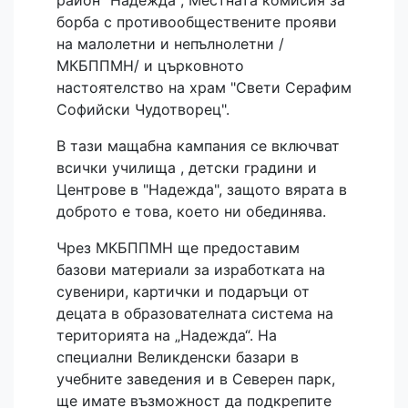
район "Надежда", Местната комисия за
борба с противообществените прояви
на малолетни и непълнолетни /
МКБППМН/ и църковното
настоятелство на храм "Свети Серафим
Софийски Чудотворец".
В тази мащабна кампания се включват
всички училища , детски градини и
Центрове в "Надежда", защото вярата в
доброто е това, което ни обединява.
Чрез МКБППМН ще предоставим
базови материали за изработката на
сувенири, картички и подаръци от
децата в образователната система на
територията на „Надежда“. На
специални Великденски базари в
учебните заведения и в Северен парк,
ще имате възможност да подкрепите