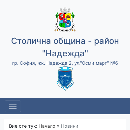
Столична община - район
"Надежда"
гр. София, жк. Надежда 2, ул."Осми март" №6
Вие сте тук:
Начало
»
Новини