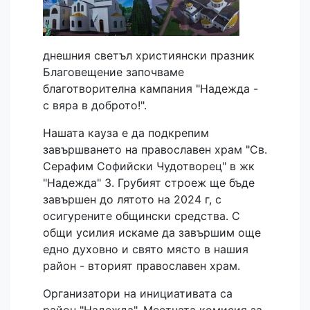
днешния светъл християнски празник
Благовещение започваме
благотворителна кампания "Надежда -
с вяра в доброто!".
Нашата кауза е да подкрепим
завършването на православен храм "Св.
Серафим Софийски Чудотворец" в жк
"Надежда" 3. Грубият строеж ще бъде
завършен до лятото на 2024 г, с
осигурените общински средства. С
общи усилия искаме да завършим още
едно духовно и свято място в нашия
район - вторият православен храм.
Организатори на инициативата са