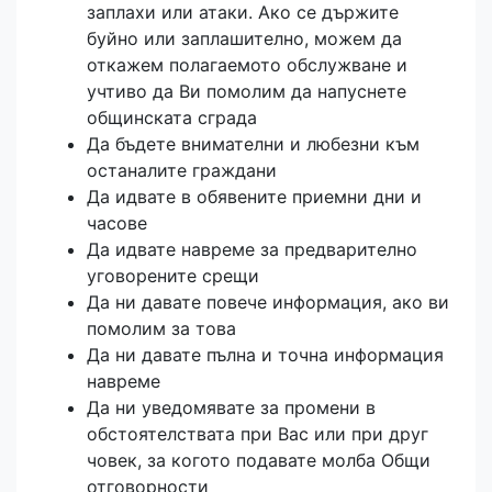
заплахи или атаки. Ако се държите
буйно или заплашително, можем да
откажем полагаемото обслужване и
учтиво да Ви помолим да напуснете
общинската сграда
Да бъдете внимателни и любезни към
останалите граждани
Да идвате в обявените приемни дни и
часове
Да идвате навреме за предварително
уговорените срещи
Да ни давате повече информация, ако ви
помолим за това
Да ни давате пълна и точна информация
навреме
Да ни уведомявате за промени в
обстоятелствата при Вас или при друг
човек, за когото подавате молба Общи
отговорности